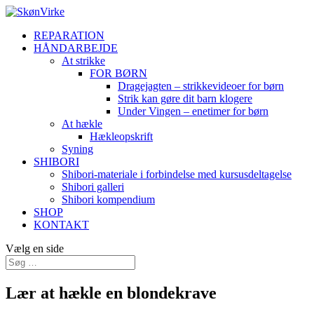
REPARATION
HÅNDARBEJDE
At strikke
FOR BØRN
Dragejagten – strikkevideoer for børn
Strik kan gøre dit barn klogere
Under Vingen – enetimer for børn
At hækle
Hækleopskrift
Syning
SHIBORI
Shibori-materiale i forbindelse med kursusdeltagelse
Shibori galleri
Shibori kompendium
SHOP
KONTAKT
Vælg en side
Lær at hækle en blondekrave