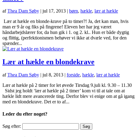
af
Thea Dam Søby
|
jul 17, 2013
|
børn
,
hækle
,
lær at hækle
Lær at hækle en blonde-krave på to timer?! Ja, det kan man, hvis
man er 9 år og fiks på fingrene! Eleven her har jeg været
håndarbejdslærer for, da hun gik i 1. og 2. kl.. Hun er både dygtig
og flittig, (perfektionismen behøver vi ikke at dvæle ved, for den
spænder...
Lær at hækle en blondekrave
af
Thea Dam Søby
|
jul 8, 2013
|
forside
,
hækle
,
lær at hækle
Lær at hækle på 2 timer for let øvede Tirsdag 9.juli kl. 9.30 – 11.30
Sidst jeg holdt ‘lær at hækle på 2 timer’ kom vi til at tale om at
hækle lidt mere avancerede ting. Derfor blev vi enige om at gå igang
med en blondekrave. Det er to af...
Leder du efter noget?
Søg efter: