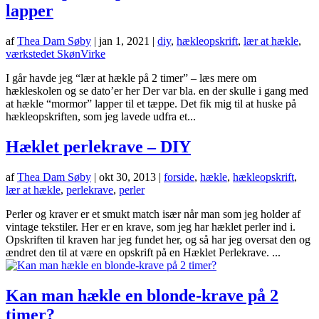
lapper
af
Thea Dam Søby
|
jan 1, 2021
|
diy
,
hækleopskrift
,
lær at hækle
,
værkstedet SkønVirke
I går havde jeg “lær at hækle på 2 timer” – læs mere om
hækleskolen og se dato’er her Der var bla. en der skulle i gang med
at hækle “mormor” lapper til et tæppe. Det fik mig til at huske på
hækleopskriften, som jeg lavede udfra et...
Hæklet perlekrave – DIY
af
Thea Dam Søby
|
okt 30, 2013
|
forside
,
hækle
,
hækleopskrift
,
lær at hækle
,
perlekrave
,
perler
Perler og kraver er et smukt match især når man som jeg holder af
vintage tekstiler. Her er en krave, som jeg har hæklet perler ind i.
Opskriften til kraven har jeg fundet her, og så har jeg oversat den og
ændret den til at være en opskrift på en Hæklet Perlekrave. ...
Kan man hækle en blonde-krave på 2
timer?