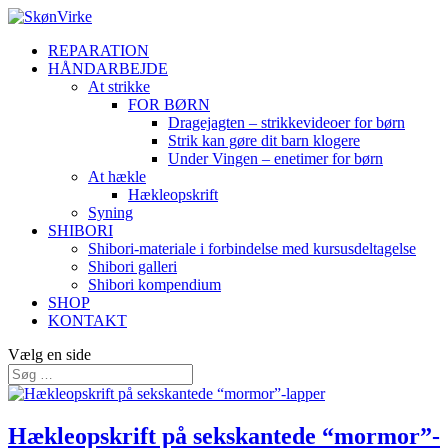
REPARATION
HÅNDARBEJDE
At strikke
FOR BØRN
Dragejagten – strikkevideoer for børn
Strik kan gøre dit barn klogere
Under Vingen – enetimer for børn
At hækle
Hækleopskrift
Syning
SHIBORI
Shibori-materiale i forbindelse med kursusdeltagelse
Shibori galleri
Shibori kompendium
SHOP
KONTAKT
Vælg en side
Hækleopskrift på sekskantede “mormor”-