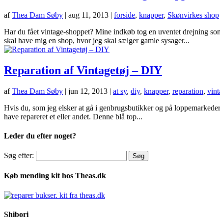
af
Thea Dam Søby
|
aug 11, 2013
|
forside
,
knapper
,
Skønvirkes shop
Har du fået vintage-shoppet? Mine indkøb tog en uventet drejning so
skal have mig en shop, hvor jeg skal sælger gamle sysager...
Reparation af Vintagetøj – DIY
af
Thea Dam Søby
|
jun 12, 2013
|
at sy
,
diy
,
knapper
,
reparation
,
vin
Hvis du, som jeg elsker at gå i genbrugsbutikker og på loppemarkeder f
have repareret et eller andet. Denne blå top...
Leder du efter noget?
Søg efter:
Køb mending kit hos Theas.dk
Shibori