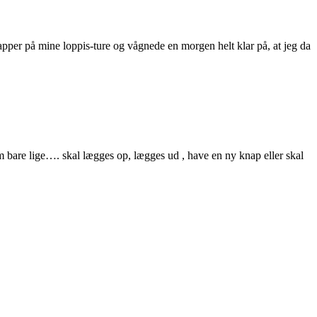
per på mine loppis-ture og vågnede en morgen helt klar på, at jeg da
om bare lige…. skal lægges op, lægges ud , have en ny knap eller skal