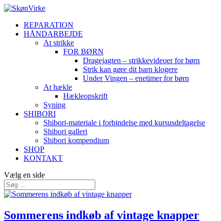
REPARATION
HÅNDARBEJDE
At strikke
FOR BØRN
Dragejagten – strikkevideoer for børn
Strik kan gøre dit barn klogere
Under Vingen – enetimer for børn
At hækle
Hækleopskrift
Syning
SHIBORI
Shibori-materiale i forbindelse med kursusdeltagelse
Shibori galleri
Shibori kompendium
SHOP
KONTAKT
Vælg en side
Sommerens indkøb af vintage knapper