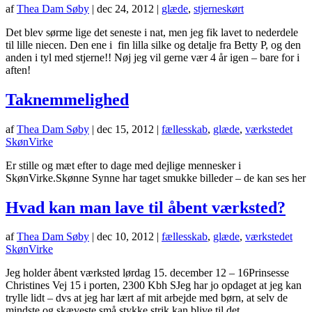
af
Thea Dam Søby
|
dec 24, 2012
|
glæde
,
stjerneskørt
Det blev sørme lige det seneste i nat, men jeg fik lavet to nederdele
til lille niecen. Den ene i fin lilla silke og detalje fra Betty P, og den
anden i tyl med stjerne!! Nøj jeg vil gerne vær 4 år igen – bare for i
aften!
Taknemmelighed
af
Thea Dam Søby
|
dec 15, 2012
|
fællesskab
,
glæde
,
værkstedet
SkønVirke
Er stille og mæt efter to dage med dejlige mennesker i
SkønVirke.Skønne Synne har taget smukke billeder – de kan ses her
Hvad kan man lave til åbent værksted?
af
Thea Dam Søby
|
dec 10, 2012
|
fællesskab
,
glæde
,
værkstedet
SkønVirke
Jeg holder åbent værksted lørdag 15. december 12 – 16Prinsesse
Christines Vej 15 i porten, 2300 Kbh SJeg har jo opdaget at jeg kan
trylle lidt – dvs at jeg har lært af mit arbejde med børn, at selv de
mindste og skæveste små stykke strik kan blive til det...