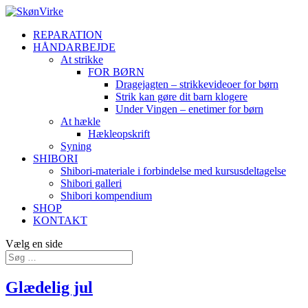
REPARATION
HÅNDARBEJDE
At strikke
FOR BØRN
Dragejagten – strikkevideoer for børn
Strik kan gøre dit barn klogere
Under Vingen – enetimer for børn
At hækle
Hækleopskrift
Syning
SHIBORI
Shibori-materiale i forbindelse med kursusdeltagelse
Shibori galleri
Shibori kompendium
SHOP
KONTAKT
Vælg en side
Glædelig jul