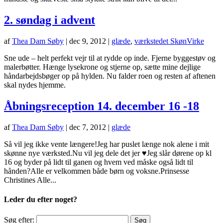
2. søndag i advent
af
Thea Dam Søby
|
dec 9, 2012
|
glæde
,
værkstedet SkønVirke
Sne ude – helt perfekt vejr til at rydde op inde. Fjerne byggestøv og
malerbøtter. Hænge lysekrone og stjerne op, sætte mine dejlige
håndarbejdsbøger op på hylden. Nu falder roen og resten af aftenen
skal nydes hjemme.
Åbningsreception 14. december 16 -18
af
Thea Dam Søby
|
dec 7, 2012
|
glæde
Så vil jeg ikke vente længere!Jeg har puslet længe nok alene i mit
skønne nye værksted.Nu vil jeg dele det jer ♥Jeg slår dørene op kl
16 og byder på lidt til ganen og hvem ved måske også lidt til
hånden?Alle er velkommen både børn og voksne.Prinsesse
Christines Alle...
Leder du efter noget?
Søg efter: