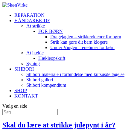
REPARATION
HÅNDARBEJDE
At strikke
FOR BØRN
Dragejagten – strikkevideoer for børn
Strik kan gøre dit barn klogere
Under Vingen – enetimer for børn
At hækle
Hækleopskrift
Syning
SHIBORI
Shibori-materiale i forbindelse med kursusdeltagelse
Shibori galleri
Shibori kompendium
SHOP
KONTAKT
Vælg en side
Skal du lære at strikke julepynt i år?