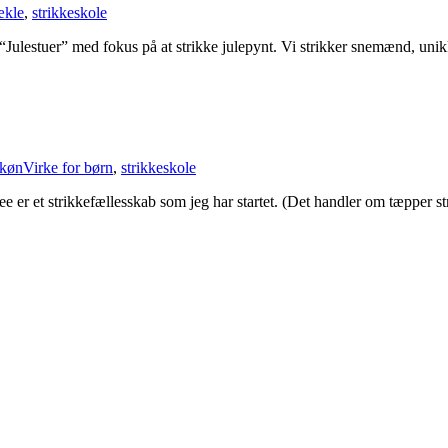
ækle
,
strikkeskole
ulestuer” med fokus på at strikke julepynt. Vi strikker snemænd, unikk
kønVirke for børn
,
strikkeskole
ee er et strikkefællesskab som jeg har startet. (Det handler om tæpper 