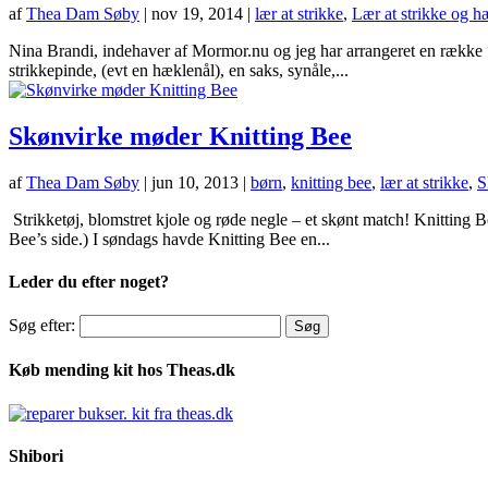
af
Thea Dam Søby
|
nov 19, 2014
|
lær at strikke
,
Lær at strikke og h
Nina Brandi, indehaver af Mormor.nu og jeg har arrangeret en række “J
strikkepinde, (evt en hæklenål), en saks, synåle,...
Skønvirke møder Knitting Bee
af
Thea Dam Søby
|
jun 10, 2013
|
børn
,
knitting bee
,
lær at strikke
,
S
Strikketøj, blomstret kjole og røde negle – et skønt match! Knitting B
Bee’s side.) I søndags havde Knitting Bee en...
Leder du efter noget?
Søg efter:
Køb mending kit hos Theas.dk
Shibori