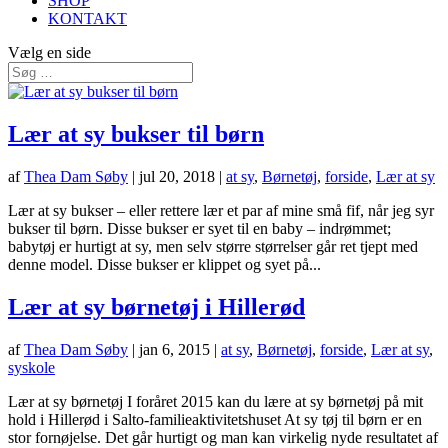
SHOP
KONTAKT
Vælg en side
Lær at sy bukser til børn
af
Thea Dam Søby
|
jul 20, 2018
|
at sy
,
Børnetøj
,
forside
,
Lær at sy
Lær at sy bukser – eller rettere lær et par af mine små fif, når jeg syr
bukser til børn. Disse bukser er syet til en baby – indrømmet;
babytøj er hurtigt at sy, men selv større størrelser går ret tjept med
denne model. Disse bukser er klippet og syet på...
Lær at sy børnetøj i Hillerød
af
Thea Dam Søby
|
jan 6, 2015
|
at sy
,
Børnetøj
,
forside
,
Lær at sy
,
syskole
Lær at sy børnetøj I foråret 2015 kan du lære at sy børnetøj på mit
hold i Hillerød i Salto-familieaktivitetshuset At sy tøj til børn er en
stor fornøjelse. Det går hurtigt og man kan virkelig nyde resultatet af