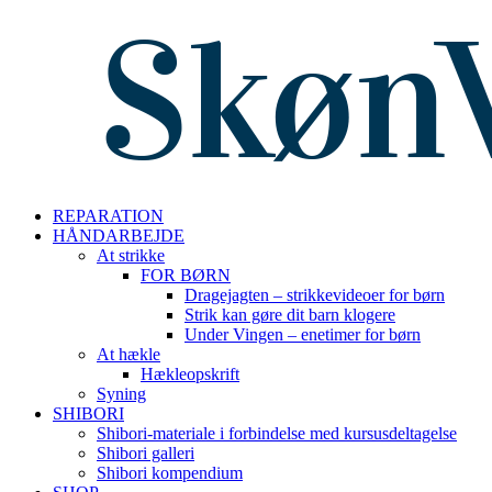
REPARATION
HÅNDARBEJDE
At strikke
FOR BØRN
Dragejagten – strikkevideoer for børn
Strik kan gøre dit barn klogere
Under Vingen – enetimer for børn
At hækle
Hækleopskrift
Syning
SHIBORI
Shibori-materiale i forbindelse med kursusdeltagelse
Shibori galleri
Shibori kompendium